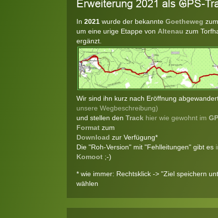
Erweiterung 2021 als GPS-Tr
In
2021
wurde der bekannte
Goetheweg
zum
um eine urige Etappe von
Altenau
zum Torfh
ergänzt.
Wir sind ihn kurz nach Eröffnung abgewander
unsere Wegbeschreibung)
und stellen den
Track
hier wie gewohnt im
GP
Format
zum
Download
zur Verfügung*
Die "Roh-Version" mit "Fehlleitungen" gibt es
Komoot
;-)
* wie immer: Rechtsklick -> "Ziel speichern unte
wählen