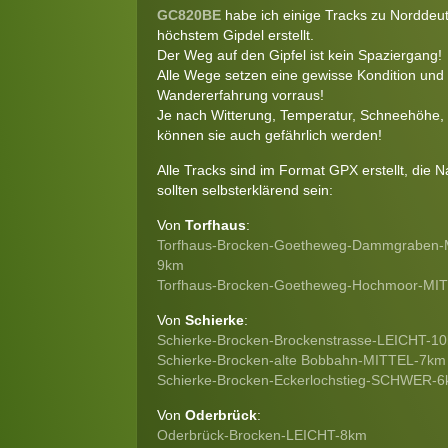
GC820BE
habe ich einige Tracks zu Norddeu
höchstem Gipdel erstellt.
Der Weg auf den Gipfel ist kein Spaziergang!
Alle Wege setzen eine gewisse Kondition und
Wandererfahrung vorraus!
Je nach Witterung, Temperatur, Schneehöhe, Gl
können sie auch gefährlich werden!
Alle Tracks sind im Format GPX erstellt, die
sollten selbsterklärend sein:
Von
Torfhaus
:
Torfhaus-Brocken-Goetheweg-Dammgraben-
9km
Torfhaus-Brocken-Goetheweg-Hochmoor-MI
Von
Schierke
:
Schierke-Brocken-Brockenstrasse-LEICHT-1
Schierke-Brocken-alte Bobbahn-MITTEL-7km
Schierke-Brocken-Eckerlochstieg-SCHWER-
Von
Oderbrück
:
Oderbrück-Brocken-LEICHT-8km