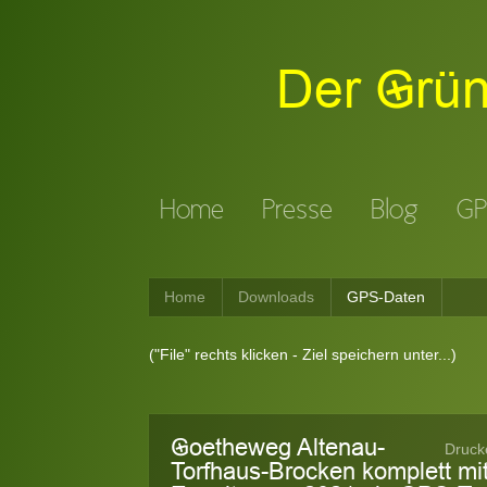
Der Gründ
Home
Presse
Blog
GP
Home
Downloads
GPS-Daten
("File" rechts klicken - Ziel speichern unter...)
Goetheweg Altenau-
Druck
Torfhaus-Brocken komplett mi