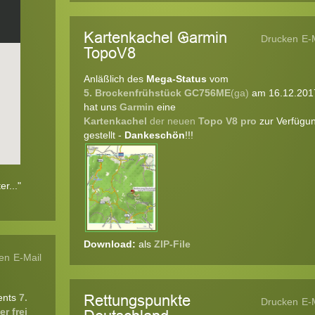
Kartenkachel Garmin
Drucken
E-
TopoV8
Anläßlich des
Mega-Status
vom
5. Brockenfrühstück GC756ME
(ga)
am 16.12.201
hat uns
Garmin
eine
Kartenkachel
der neuen
Topo V8 pro
zur Verfügu
gestellt -
Dankeschön
!!!
r..."
Download:
als
ZIP-File
en
E-Mail
ents
7.
Rettungspunkte
Drucken
E-
r frei