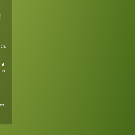
)
uch,
cht
 in
es