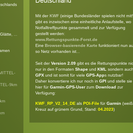
Deutschland
tschlands
Mit der
KWF
(einige Bundesländer spielen nicht mit!
gibt es inzwischen eine einheitliche Anlaufstelle, wo
Notfalltreffpunkte gesammelt und zur Verfügung
gestellt werden:
ätte, ...
www.Rettungspunkte-Forst.de
Eine
Browser-basierende Karte
funktioniert nun a
 Namen
so Netz vorhanden ist...
Seit der
Version 2.09
gibt es die Rettungspunkte ni
nur in den Formaten
Shape
und
KML
sondern auch
MITTEL-
GPX
und ist somit für viele
GPS-App
s nutzbar!
Daher konvertiere ich nur noch in
GPI
und stelle sie
TTEL-9km
hier für
Garmin-GPS-User
zum
Download
zur
Verfügung:
0km
KWF_RP_V2_14_DE
als
POI-File
für
Garmin
(weiß
Kreuz auf grünem Grund, Stand:
04.2023
)
6km