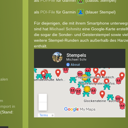
als
POI-File
für Garmin
(classic Stempel)
als
POI-File
für Garmin
(blauer Stempel)
Für diejenigen, die mit ihrem Smartphone unterweg
sind hat
Michael Schmitz
eine Google-Karte erstellt
die sogar die Sonder- und Geisterstempel sowie vie
weitere Stempel-Runden auch außerhalb des Harz
enthält.
nalen
um
mport in
(Stand: