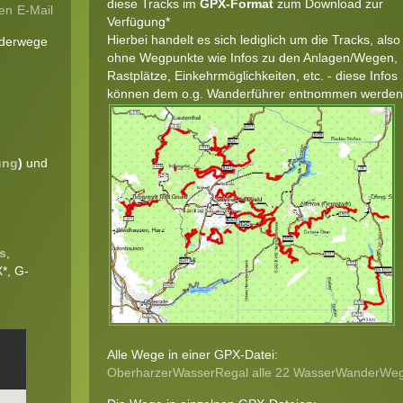
diese Tracks im
GPX-Format
zum Download zur
en
E-Mail
Verfügung*
Hierbei handelt es sich lediglich um die Tracks, also
nderwege
ohne Wegpunkte wie Infos zu den Anlagen/Wegen,
Rastplätze, Einkehrmöglichkeiten, etc. - diese Infos
können dem o.g. Wanderführer entnommen werden 
ung
)
und
s
,
*, G-
Alle Wege in einer GPX-Datei:
OberharzerWasserRegal alle 22 WasserWanderWe