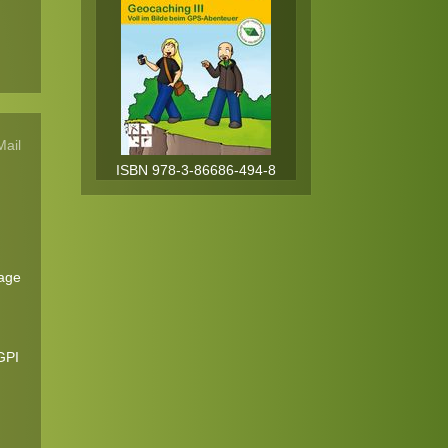
Mail
ISBN 978-3-86686-494-8
age
GPI