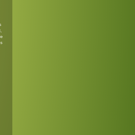
s
,
le
es