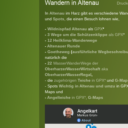
Wandern in Altenau
Druck
In
Altenau
im Harz gibt es verschiedene Wa
und
Spots
, die einen Besuch lohnen wie,
-
Wildnispfad Altenau
als
GPX
*
-
3 Wege um die Schützenklippe
als GPX
*
-
12 Heilklima-Wanderwege
-
Altenauer Runde
-
Goetheweg
(
ausführliche Wegbeschreib
natürlich die
-
22
WasserWanderWege der
OberharzerWasserWirtschaft
aka
OberharzerWasserRegal
,
- die
zugehörigen
Teiche
in GPX*
und
G-Map
- Spots
Wichtig in Altenau und umzu
in GPX
Maps und
-
Angelteiche
in GPX*
,
G-Maps