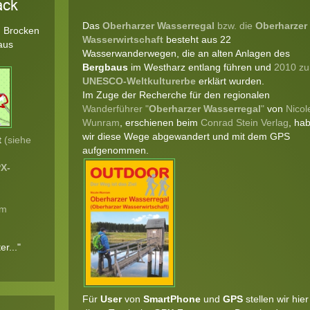
ack
Das
Oberharzer Wasserregal
bzw. die
Oberharzer
 Brocken
Wasserwirtschaft
besteht aus 22
aus
Wasserwanderwegen, die an alten Anlagen des
Bergbaus
im Westharz entlang führen und
2010 z
UNESCO-Weltkulturerbe
erklärt wurden.
Im Zuge der Recherche für den regionalen
Wanderführer "
Oberharzer Wasserregal
"
von
Nicol
Wunram
, erschienen beim
Conrad Stein Verlag
, ha
wir diese Wege abgewandert und mit dem GPS
t
(siehe
aufgenommen.
X-
im
r..."
Für
User
von
SmartPhone
und
GPS
stellen wir hier